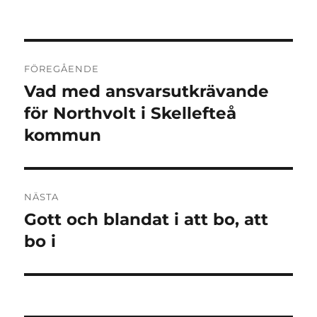
Inläggsnavigering
FÖREGÅENDE
Vad med ansvarsutkrävande
Föregående
inlägg:
för Northvolt i Skellefteå
kommun
NÄSTA
Gott och blandat i att bo, att
Nästa
inlägg:
bo i