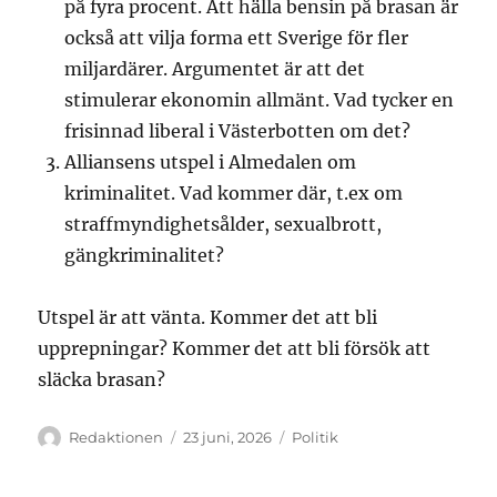
på fyra procent. Att hälla bensin på brasan är
också att vilja forma ett Sverige för fler
miljardärer. Argumentet är att det
stimulerar ekonomin allmänt. Vad tycker en
frisinnad liberal i Västerbotten om det?
Alliansens utspel i Almedalen om
kriminalitet. Vad kommer där, t.ex om
straffmyndighetsålder, sexualbrott,
gängkriminalitet?
Utspel är att vänta. Kommer det att bli
upprepningar? Kommer det att bli försök att
släcka brasan?
Författare
Publicerat
Kategorier
Redaktionen
23 juni, 2026
Politik
den