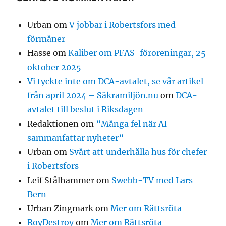
Urban
om
V jobbar i Robertsfors med
förmåner
Hasse
om
Kaliber om PFAS-föroreningar, 25
oktober 2025
Vi tyckte inte om DCA-avtalet, se vår artikel
från april 2024 – Säkramiljön.nu
om
DCA-
avtalet till beslut i Riksdagen
Redaktionen
om
”Många fel när AI
sammanfattar nyheter”
Urban
om
Svårt att underhålla hus för chefer
i Robertsfors
Leif Stålhammer
om
Swebb-TV med Lars
Bern
Urban Zingmark
om
Mer om Rättsröta
RoyDestroy
om
Mer om Rättsröta