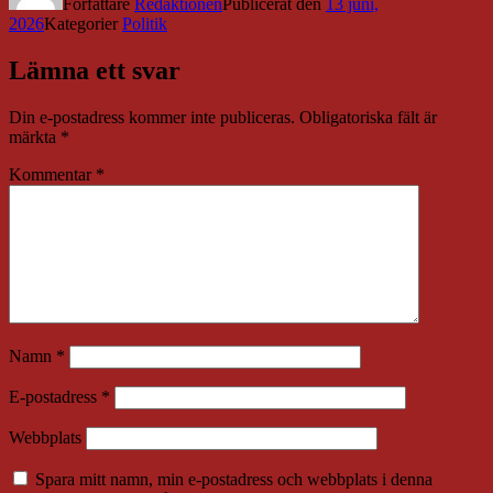
Författare
Redaktionen
Publicerat den
13 juni,
2026
Kategorier
Politik
Lämna ett svar
Din e-postadress kommer inte publiceras.
Obligatoriska fält är
märkta
*
Kommentar
*
Namn
*
E-postadress
*
Webbplats
Spara mitt namn, min e-postadress och webbplats i denna