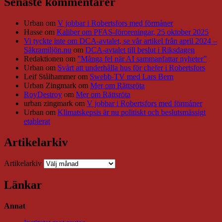
Senaste kommentarer
Urban
om
V jobbar i Robertsfors med förmåner
Hasse
om
Kaliber om PFAS-föroreningar, 25 oktober 2025
Vi tyckte inte om DCA-avtalet, se vår artikel från april 2024 –
Säkramiljön.nu
om
DCA-avtalet till beslut i Riksdagen
Redaktionen
om
”Många fel när AI sammanfattar nyheter”
Urban
om
Svårt att underhålla hus för chefer i Robertsfors
Leif Stålhammer
om
Swebb-TV med Lars Bern
Urban Zingmark
om
Mer om Rättsröta
RoyDestroy
om
Mer om Rättsröta
urban zingmark
om
V jobbar i Robertsfors med förmåner
Urban
om
Klimatskepsis är nu politiskt och beslutsmässigt
etablerat
Artikelarkiv
Artikelarkiv
Länkar
Annat