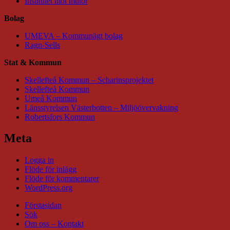
Institutet mot mutor
Bolag
UMEVA – Kommunägt bolag
Ragn-Sells
Stat & Kommun
Skellefteå Kommun – Scharinsprojektet
Skellefteå Kommun
Umeå Kommun
Länsstyrelsen Västerbotten – Miljöövervakning
Robertsfors Kommun
Meta
Logga in
Flöde för inlägg
Flöde för kommentarer
WordPress.org
Förstasidan
Sök
Om oss – Kontakt