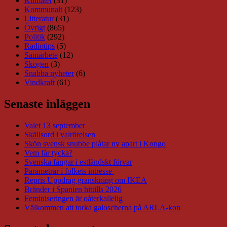
Klimatet
(31)
Kommunalt
(123)
Litteratur
(31)
Övrigt
(865)
Politik
(292)
Radiotips
(5)
Samarbete
(12)
Skogen
(3)
Snabba nyheter
(6)
Vindkraft
(61)
Senaste inläggen
Valet 13 september
Skällsord i valrörelsen
Skön svensk snubbe plåtar ny apart i Kongo
Vem får tycka?
Svenska fångar i estländskt förvar
Parametrar i folkets intresse
Repris Uppdrag granskning om IKEA
Bränder i Spanien hittills 2026
Feminiseringen är oåterkallelig
Välkommen att torka galoscherna på ARLA-kon