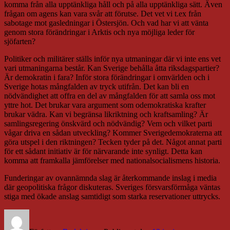
komma från alla upptänkliga håll och på alla upptänkliga sätt. Även
frågan om agens kan vara svår att förutse. Det vet vi t.ex från
sabotage mot gasledningar i Östersjön. Och vad har vi att vänta
genom stora förändringar i Arktis och nya möjliga leder för
sjöfarten?
Politiker och militärer ställs inför nya utmaningar där vi inte ens vet
vari utmaningarna består. Kan Sverige behålla åtta riksdagspartier?
Är demokratin i fara? Inför stora förändringar i omvärlden och i
Sverige hotas mångfalden av tryck utifrån. Det kan bli en
nödvändighet att offra en del av mångfalden för att samla oss mot
yttre hot. Det brukar vara argument som odemokratiska krafter
brukar vädra. Kan vi begränsa likriktning och kraftsamling? Är
samlingsregering önskvärd och nödvändig? Vem och vilket parti
vågar driva en sådan utveckling? Kommer Sverigedemokraterna att
göra utspel i den riktningen? Tecken tyder på det. Något annat parti
för ett sådant initiativ är för närvarande inte synligt. Detta kan
komma att framkalla jämförelser med nationalsocialismens historia.
Funderingar av ovannämnda slag är återkommande inslag i media
där geopolitiska frågor diskuteras. Sveriges försvarsförmåga väntas
stiga med ökade anslag samtidigt som starka reservationer uttrycks.