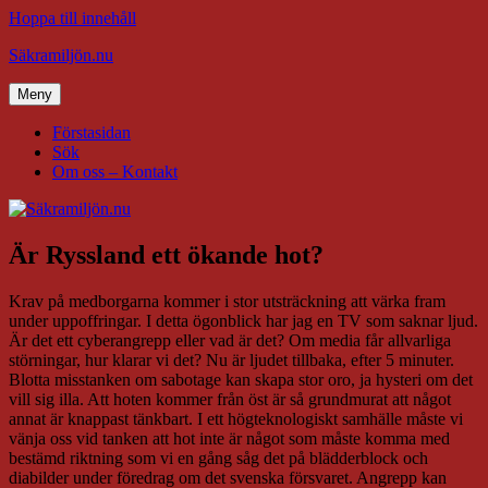
Hoppa till innehåll
Säkramiljön.nu
Meny
Förstasidan
Sök
Om oss – Kontakt
Är Ryssland ett ökande hot?
Krav på medborgarna kommer i stor utsträckning att värka fram
under uppoffringar. I detta ögonblick har jag en TV som saknar ljud.
Är det ett cyberangrepp eller vad är det? Om media får allvarliga
störningar, hur klarar vi det? Nu är ljudet tillbaka, efter 5 minuter.
Blotta misstanken om sabotage kan skapa stor oro, ja hysteri om det
vill sig illa. Att hoten kommer från öst är så grundmurat att något
annat är knappast tänkbart. I ett högteknologiskt samhälle måste vi
vänja oss vid tanken att hot inte är något som måste komma med
bestämd riktning som vi en gång såg det på blädderblock och
diabilder under föredrag om det svenska försvaret. Angrepp kan