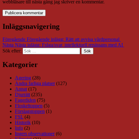
webbläsare till nästa gång jag skriver en kommentar.
Inläggsnavigering
Föregående
Föregående inlägg:
Rätt att avvisa vårdpersonal
Nästa
Nästa inlägg:
Fråga/svar, intellektuell renässans med AI
Sök efter:
Sök
Kategorier
Agering
(28)
Andra farliga platser
(127)
Annat
(17)
Djurrätt
(235)
Fagerliden
(75)
Floskeltoppen
(5)
Förslagstoppen
(1)
FSL
(4)
Historik
(10)
Info
(2)
Ingers observationer
(6)