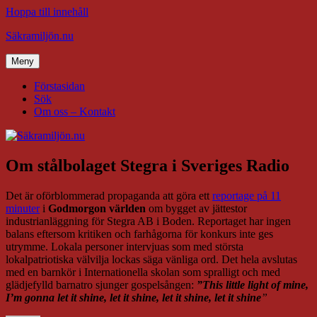
Hoppa till innehåll
Säkramiljön.nu
Meny
Förstasidan
Sök
Om oss – Kontakt
Om stålbolaget Stegra i Sveriges Radio
Det är oförblommerad propaganda att göra ett
reportage på 11
minuter
i
Godmorgon världen
om bygget av jättestor
industrianläggning för Stegra AB i Boden. Reportaget har ingen
balans eftersom kritiken och farhågorna för konkurs inte ges
utrymme. Lokala personer intervjuas som med största
lokalpatriotiska välvilja lockas säga vänliga ord. Det hela avslutas
med en barnkör i Internationella skolan som spralligt och med
glädjefylld barnatro sjunger gospelsången:
”This little light of mine,
I’m gonna let it shine, let it shine, let it shine, let it shine
”