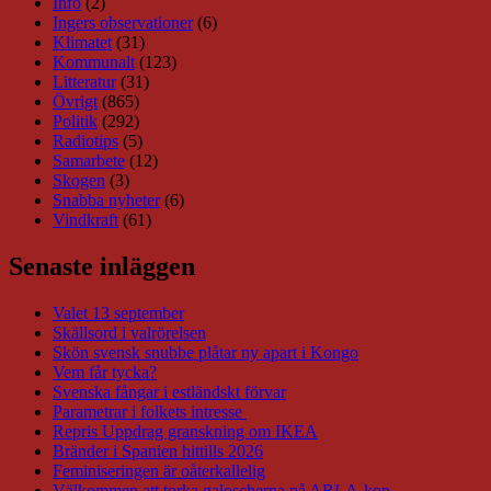
Info
(2)
Ingers observationer
(6)
Klimatet
(31)
Kommunalt
(123)
Litteratur
(31)
Övrigt
(865)
Politik
(292)
Radiotips
(5)
Samarbete
(12)
Skogen
(3)
Snabba nyheter
(6)
Vindkraft
(61)
Senaste inläggen
Valet 13 september
Skällsord i valrörelsen
Skön svensk snubbe plåtar ny apart i Kongo
Vem får tycka?
Svenska fångar i estländskt förvar
Parametrar i folkets intresse
Repris Uppdrag granskning om IKEA
Bränder i Spanien hittills 2026
Feminiseringen är oåterkallelig
Välkommen att torka galoscherna på ARLA-kon