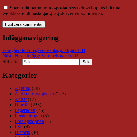
Spara mitt namn, min e-postadress och webbplats i denna
webbläsare till nästa gång jag skriver en kommentar.
Inläggsnavigering
Föregående
Föregående inlägg:
Digitalt ID
Nästa
Nästa inlägg:
Vem behöver fred?
Sök efter:
Sök
Kategorier
Agering
(28)
Andra farliga platser
(127)
Annat
(17)
Djurrätt
(235)
Fagerliden
(75)
Floskeltoppen
(5)
Förslagstoppen
(1)
FSL
(4)
Historik
(10)