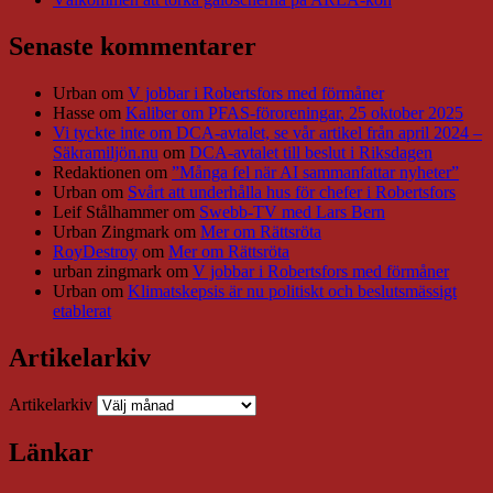
Senaste kommentarer
Urban
om
V jobbar i Robertsfors med förmåner
Hasse
om
Kaliber om PFAS-föroreningar, 25 oktober 2025
Vi tyckte inte om DCA-avtalet, se vår artikel från april 2024 –
Säkramiljön.nu
om
DCA-avtalet till beslut i Riksdagen
Redaktionen
om
”Många fel när AI sammanfattar nyheter”
Urban
om
Svårt att underhålla hus för chefer i Robertsfors
Leif Stålhammer
om
Swebb-TV med Lars Bern
Urban Zingmark
om
Mer om Rättsröta
RoyDestroy
om
Mer om Rättsröta
urban zingmark
om
V jobbar i Robertsfors med förmåner
Urban
om
Klimatskepsis är nu politiskt och beslutsmässigt
etablerat
Artikelarkiv
Artikelarkiv
Länkar