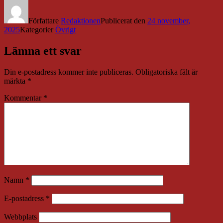
Författare
Redaktionen
Publicerat den
24 november,
2025
Kategorier
Övrigt
Lämna ett svar
Din e-postadress kommer inte publiceras.
Obligatoriska fält är
märkta
*
Kommentar
*
Namn
*
E-postadress
*
Webbplats