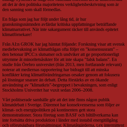
att det är den politiska majoritetens verklighetsbeskrivning som är
den sanning som skall förmedlas.
En fråga som jag har följt under lång tid, är hur
granskningsnämnden avfärdar kritiska uppfattningar beträffande
klimatnarrativet. När inte sakargument räcker till används epitetet
klimatförnekare!
Från AI:n GROK har jag hämtat följande: Forskning visar att svensk
mediebevakning av klimatfrågan ofta följer en ”konsensusram” –
den betonar IPCC:s slutsatser och undviker att ge proportionerligt
utrymme åt minoritetsåsikter för att inte skapa ”falsk balans”. En
studie från Örebro universitet (från 2013, men fortfarande relevant)
noterar att mediernas rapportering har bidragit till att minska
konflikter kring klimatförändringarnas orsaker genom att fokusera
på lösningar snarare än debatt. Detta förstärks av en ökande
användning av ”klimatkris”-begreppet i bevakningen, som enligt
Stockholms Univeritet har vuxit sedan 2006–2008.
Vårt politiserade samhälle gör att det inte finns någon publik
klimatdebatt i Sverige. Däremot har konsekvenserna som följer av
klimat- och energipolitiken på kontinenten gett stora
demonstrationer. Stora företag som BASF och biltillverkarna kan
inte fortsätta driva produktion i länder med instabil energitillgång
och oförutsägbara förutsättningar. Klimatåtgärderna, t.ex intermittent