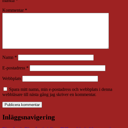
märkta
*
Kommentar
*
Namn
*
E-postadress
*
Webbplats
Spara mitt namn, min e-postadress och webbplats i denna
webbläsare till nästa gång jag skriver en kommentar.
Inläggsnavigering