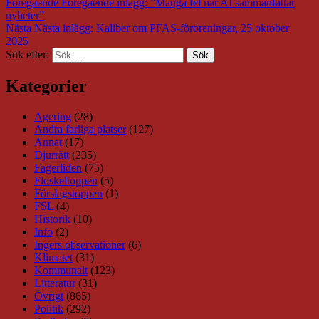
Föregående
Föregående inlägg:
”Många fel när AI sammanfattar
nyheter”
Nästa
Nästa inlägg:
Kaliber om PFAS-föroreningar, 25 oktober
2025
Sök efter:
Sök
Kategorier
Agering
(28)
Andra farliga platser
(127)
Annat
(17)
Djurrätt
(235)
Fagerliden
(75)
Floskeltoppen
(5)
Förslagstoppen
(1)
FSL
(4)
Historik
(10)
Info
(2)
Ingers observationer
(6)
Klimatet
(31)
Kommunalt
(123)
Litteratur
(31)
Övrigt
(865)
Politik
(292)