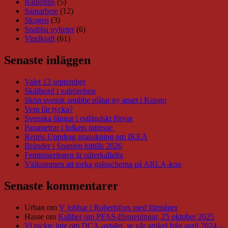
Radiotips
(5)
Samarbete
(12)
Skogen
(3)
Snabba nyheter
(6)
Vindkraft
(61)
Senaste inläggen
Valet 13 september
Skällsord i valrörelsen
Skön svensk snubbe plåtar ny apart i Kongo
Vem får tycka?
Svenska fångar i estländskt förvar
Parametrar i folkets intresse
Repris Uppdrag granskning om IKEA
Bränder i Spanien hittills 2026
Feminiseringen är oåterkallelig
Välkommen att torka galoscherna på ARLA-kon
Senaste kommentarer
Urban
om
V jobbar i Robertsfors med förmåner
Hasse
om
Kaliber om PFAS-föroreningar, 25 oktober 2025
Vi tyckte inte om DCA-avtalet, se vår artikel från april 2024 –