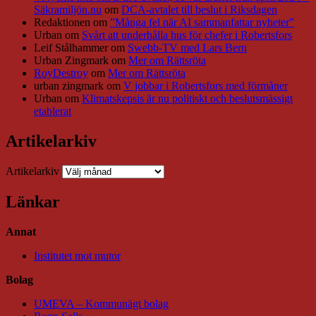
Säkramiljön.nu
om
DCA-avtalet till beslut i Riksdagen
Redaktionen
om
”Många fel när AI sammanfattar nyheter”
Urban
om
Svårt att underhålla hus för chefer i Robertsfors
Leif Stålhammer
om
Swebb-TV med Lars Bern
Urban Zingmark
om
Mer om Rättsröta
RoyDestroy
om
Mer om Rättsröta
urban zingmark
om
V jobbar i Robertsfors med förmåner
Urban
om
Klimatskepsis är nu politiskt och beslutsmässigt
etablerat
Artikelarkiv
Artikelarkiv
Länkar
Annat
Institutet mot mutor
Bolag
UMEVA – Kommunägt bolag