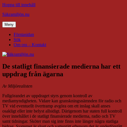
Hoppa till innehåll
Säkramiljön.nu
Meny
Förstasidan
Sök
Om oss – Kontakt
De statligt finansierade medierna har ett
uppdrag från ägarna
Av Miljörealisten
Fullgörandet av uppdraget styrs genom kontroll av
mediamyndigheten. Vidare kan granskningsnämnden för radio och
TV vid eventuellt övertramp avgöra om ett inslag skall anses
osakligt eller inte belyst allsidigt. Därigenom har staten full kontroll
över innehållet i de statligt finansierade medierna, radio och TV
samt tidningar. Sköter man sig inte finns inte längre några statliga
bidrag. Systemet är slugt och vattentätt eftersom det är underförstått