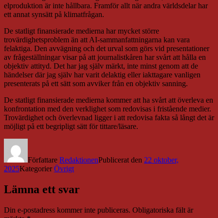
elproduktion är inte hållbara. Framför allt när andra världsdelar har
ett annat synsätt på klimatfrågan.
De statligt finansierade medierna har mycket större
trovärdighetsproblem än att AI-sammanfattningarna kan vara
felaktiga. Den avvägning och det urval som görs vid presentationer
av frågeställningar visar på att journalistkåren har svårt att hålla en
objektiv attityd. Det har jag själv märkt, inte minst genom att de
händelser där jag själv har varit delaktig eller iakttagare vanligen
presenterats på ett sätt som avviker från en objektiv sanning.
De statligt finansierade medierna kommer att ha svårt att överleva en
konfrontation med den verklighet som redovisas i fristående medier.
Trovärdighet och överlevnad ligger i att redovisa fakta så långt det är
möjligt på ett begripligt sätt för tittare/läsare.
Författare
Redaktionen
Publicerat den
22 oktober,
2025
Kategorier
Övrigt
Lämna ett svar
Din e-postadress kommer inte publiceras.
Obligatoriska fält är