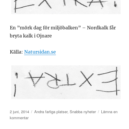
En ”mörk dag för miljöbalken” – Nordkalk får
bryta kalk i Ojnare
Källa:
Natursidan.se
Publicerat
Kategorier
2 juni, 2014
Andra farliga platser
,
Snabba nyheter
Lämna en
den
till
kommentar
En