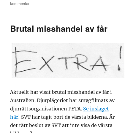
den
till
kommentar
Underkastelsen
av
Stefan
Brutal misshandel av får
Jarl
Aktuellt har visat brutal misshandel av får i
Australien. Djurplågeriet har smygfilmats av
djurrättsorganisationen PETA.
Se inslaget
här!
SVT har tagit bort de värsta bilderna. Är
det rätt beslut av SVT att inte visa de värsta