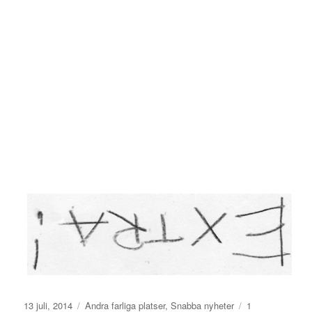
Publicerat
Kategorier
13 juli, 2014
Andra farliga platser
,
Snabba nyheter
1