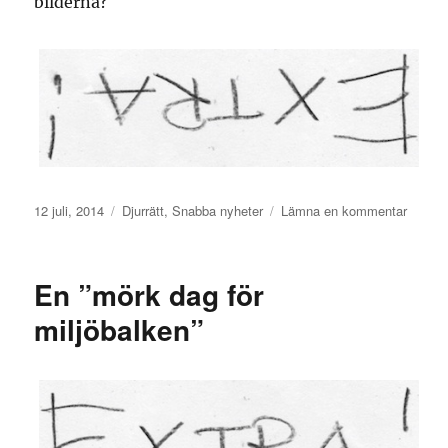
bilderna?
Publicerat
Kategorier
till
12 juli, 2014
Djurrätt
,
Snabba nyheter
Lämna en kommentar
den
Brutal
missha
av
En ”mörk dag för
får
miljöbalken”