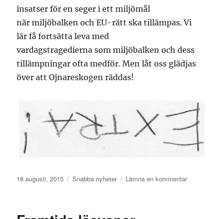
insatser för en seger i ett miljömål
när miljöbalken och EU-rätt ska tillämpas. Vi
lär få fortsätta leva med
vardagstragedierna som miljöbalken och dess
tillämpningar ofta medför. Men låt oss glädjas
över att Ojnareskogen räddas!
Publicerat
Kategorier
till
18 augusti, 2015
Snabba nyheter
Lämna en kommentar
den
Ojnaresko
räddas