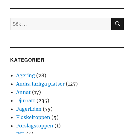
”mörk
dag
för
SÖ
miljöbalken”
Sök
efter:
KATEGORIER
Agering
(28)
Andra farliga platser
(127)
Annat
(17)
Djurrätt
(235)
Fagerliden
(75)
Floskeltoppen
(5)
Förslagstoppen
(1)
FSL
(4)