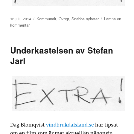
Publicerat
Kategorier
16 juli, 2014
Kommunalt
,
Övrigt
,
Snabba nyheter
Lämna en
den
till
kommentar
Element
Six
lämnar
Underkastelsen av Stefan
Robertsfors
Jarl
Dag Blomqvist
vindbrukdalsland.se
har tipsat
om en film som är mer aktuell än någonsin.