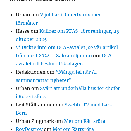
Urban
om
V jobbar i Robertsfors med
förmåner
Hasse
om
Kaliber om PFAS-föroreningar, 25
oktober 2025
Vi tyckte inte om DCA-avtalet, se vår artikel
från april 2024 – Säkramiljön.nu
om
DCA-
avtalet till beslut i Riksdagen
Redaktionen
om
”Många fel när AI
sammanfattar nyheter”
Urban
om
Svårt att underhålla hus för chefer
i Robertsfors
Leif Stålhammer
om
Swebb-TV med Lars
Bern
Urban Zingmark
om
Mer om Rättsröta
RoyDestroy
om
Mer om Rättsröta