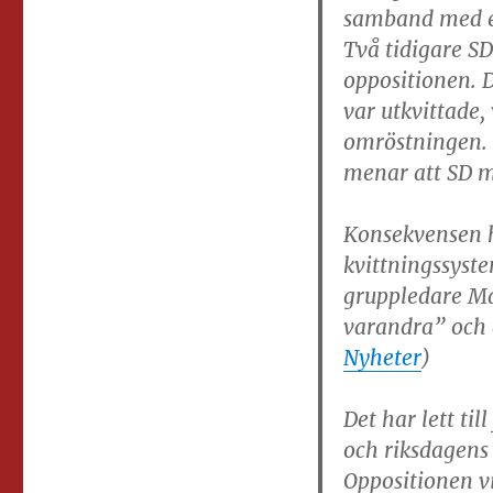
samband med e
Två tidigare S
oppositionen. 
var utkvittade,
omröstningen. 
menar att SD m
Konsekvensen ha
kvittningssyste
gruppledare Mat
varandra” och a
Nyheter
)
Det har lett t
och riksdagens 
Oppositionen vi