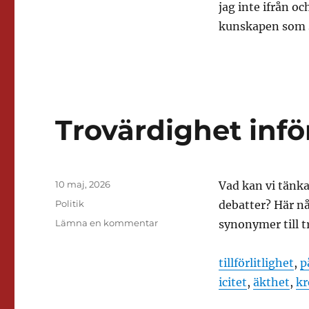
jag inte ifrån oc
kunskapen som 
Trovärdighet infö
Publicerat
10 maj, 2026
Vad kan vi tänk
den
Kategorier
Politik
debatter? Här nå
till
Lämna en kommentar
synonymer till t
Trovärdighet
inför
tillförlitlighet
,
p
valet
2026
icitet
,
äkthet
,
kr