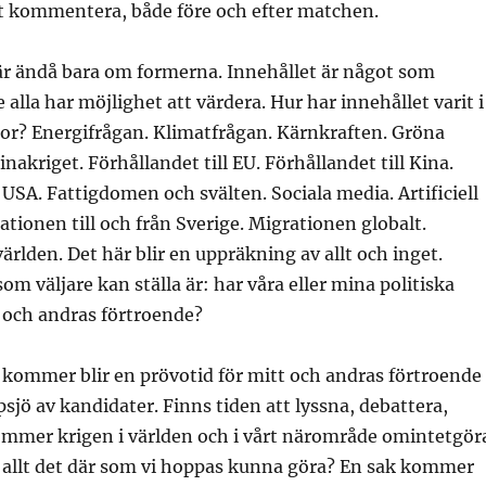
tt kommentera, både före och efter matchen.
är ändå bara om formerna. Innehållet är något som
alla har möjlighet att värdera. Hur har innehållet varit i
gor? Energifrågan. Klimatfrågan. Kärnkraften. Gröna
nakriget. Förhållandet till EU. Förhållandet till Kina.
l USA. Fattigdomen och svälten. Sociala media. Artificiell
ationen till och från Sverige. Migrationen globalt.
ärlden. Det här blir en uppräkning av allt och inget.
om väljare kan ställa är: har våra eller mina politiska
 och andras förtroende?
ommer blir en prövotid för mitt och andras förtroende
jö av kandidater. Finns tiden att lyssna, debattera,
kommer krigen i världen och i vårt närområde omintetgör
ra allt det där som vi hoppas kunna göra? En sak kommer