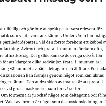
 tillfällig och gör inte anspråk på att vara relevant för
matik som vi lite varstans känner. Under våren har mång
:s partiledardebatter. Vid den första förekom ett käbbel a
omfattning. Avbrott och prata-i-munnen förekom ofta,
are utmärkte sig. Det gällde kanske de övriga också. Här
p för att klargöra olika sedvänjor. Prata-i-munnen är i
ng välkommet av både deltagare och åhörare. Ena sid
t diskussionen kan främjas genom något som kan liknas
ing ett ämne. Den andra sidan av myntet är att prata-i-
s vid grus i maskineriet som försvårar för
 Om formerna är ju också något som deltagarna bör få h
get. Valet av former är något som diskussionsledningen f