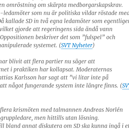
n omröstning om skärpta medborgarskapskrav.
D-ledamöter som nu är politiska vildar röstade me
Då kallade SD in två egna ledamöter som egentlige
 vilket gjorde att regeringens sida ändå vann
Oppositionen beskriver det som ”fulspel” och
anipulerade systemet. (
SVT Nyheter
)
r blivit att flera partier nu säger att
met i praktiken har kollapsat. Moderaternas
tias Karlsson har sagt att ”vi litar inte på
tt något fungerande system inte längre finns. (
SV
ill flera krismöten med talmannen Andreas Norlén
gruppledare, men hittills utan lösning.
ll bland annat diskutera om SD ska kunna ingå i e