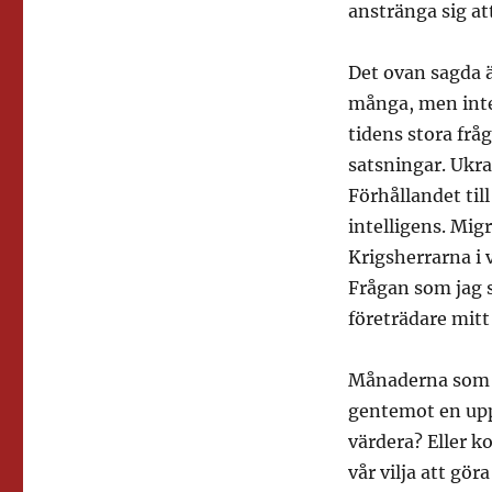
anstränga sig a
Det ovan sagda 
många, men inte 
tidens stora frå
satsningar. Ukrai
Förhållandet til
intelligens. Migr
Krigsherrarna i v
Frågan som jag s
företrädare mitt
Månaderna som k
gentemot en upps
värdera? Eller 
vår vilja att gö