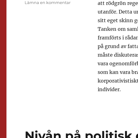
till
Lämna en kommentar
att rödgrön reg
Valutsikter
utanför. Detta u
2026
sitt eget skinn
Tanken om samli
framförts i råda
på grund av fatt
måste diskuteras
vara ogenomförb
som kan vara bra
korporativistisk
individer.
Nivån på politisk 