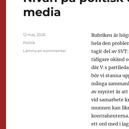
media
Publicerat
12 maj, 2026
Rubriken är högst
den
Kategorier
Politik
hela den proble
till
Lämna en kommentar
tagit del av SVT
Nivån
tidigare okänd 
på
där V:s partiled
politisk
debatt
bör vi stanna up
i
många sammanha
riksdag
av myntet är at
och
i
vid samarbete kr
media
munnen kan likna
kontrahenterna.
ett ord med i la