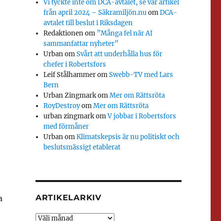
Vi tyckte inte om DCA-avtalet, se vår artikel
från april 2024 – Säkramiljön.nu
om
DCA-
avtalet till beslut i Riksdagen
Redaktionen
om
”Många fel när AI
sammanfattar nyheter”
Urban
om
Svårt att underhålla hus för
chefer i Robertsfors
Leif Stålhammer
om
Swebb-TV med Lars
Bern
Urban Zingmark
om
Mer om Rättsröta
RoyDestroy
om
Mer om Rättsröta
urban zingmark
om
V jobbar i Robertsfors
med förmåner
Urban
om
Klimatskepsis är nu politiskt och
beslutsmässigt etablerat
ARTIKELARKIV
a
Artikelarkiv