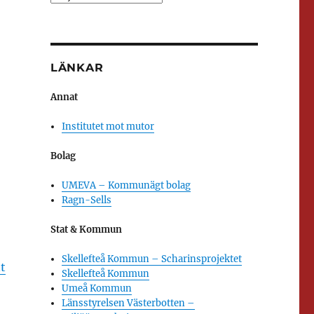
LÄNKAR
Annat
Institutet mot mutor
Bolag
UMEVA – Kommunägt bolag
Ragn-Sells
Stat & Kommun
Skellefteå Kommun – Scharinsprojektet
t
Skellefteå Kommun
Umeå Kommun
Länsstyrelsen Västerbotten –