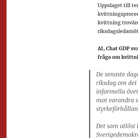
Uppslaget till 
kvittningsproced
kvittning trovär
riksdagsledamöt
AI, Chat GDP sva
fråga om kvittn
De senaste daga
riksdag om det
informella öve
mot varandra så
styrkeförhållan
Det som utlöst 
Sverigedemokrat