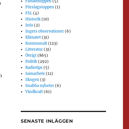
Floskeltoppen
(5)
a
Förslagstoppen
(1)
FSL
(4)
Historik
(10)
Info
(2)
Ingers observationer
(6)
d
Klimatet
(31)
Kommunalt
(123)
Litteratur
(31)
Övrigt
(865)
Politik
(292)
Radiotips
(5)
Samarbete
(12)
m
Skogen
(3)
Snabba nyheter
(6)
Vindkraft
(61)
SENASTE INLÄGGEN