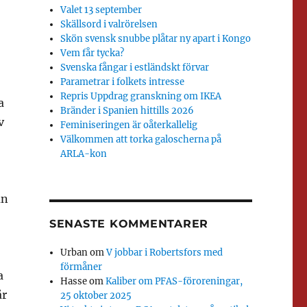
Valet 13 september
Skällsord i valrörelsen
Skön svensk snubbe plåtar ny apart i Kongo
Vem får tycka?
Svenska fångar i estländskt förvar
Parametrar i folkets intresse
Repris Uppdrag granskning om IKEA
a
Bränder i Spanien hittills 2026
v
Feminiseringen är oåterkallelig
Välkommen att torka galoscherna på
ARLA-kon
an
SENASTE KOMMENTARER
Urban
om
V jobbar i Robertsfors med
förmåner
a
Hasse
om
Kaliber om PFAS-föroreningar,
år
25 oktober 2025