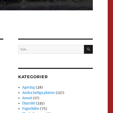
SÖK
Sök
efter:
KATEGORIER
Agering
(28)
Andra farliga platser
(127)
Annat
(17)
Djurrätt
(235)
Fagerliden
(75)