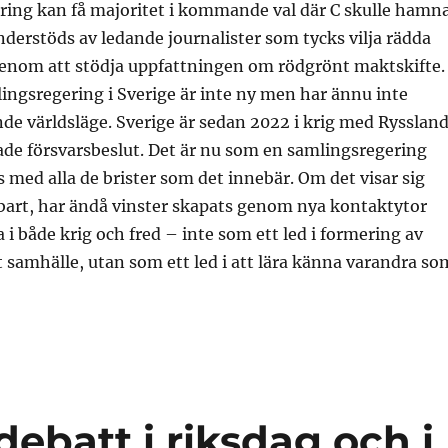
ering kan få majoritet i kommande val där C skulle hamn
nderstöds av ledande journalister som tycks vilja rädda
 genom att stödja uppfattningen om rödgrönt maktskifte.
ngsregering i Sverige är inte ny men har ännu inte
nde världsläge. Sverige är sedan 2022 i krig med Rysslan
ade försvarsbeslut. Det är nu som en samlingsregering
 med alla de brister som det innebär. Om det visar sig
art, har ändå vinster skapats genom nya kontaktytor
 i både krig och fred – inte som ett led i formering av
t samhälle, utan som ett led i att lära känna varandra so
debatt i riksdag och i