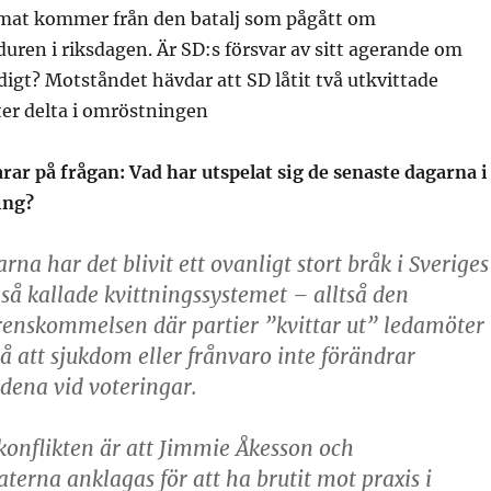
temat kommer från den batalj som pågått om
uren i riksdagen. Är SD:s försvar av sitt agerande om
digt? Motståndet hävdar att SD låtit två utkvittade
er delta i omröstningen
rar på frågan: Vad har utspelat sig de senaste dagarna i
ing?
rna har det blivit ett ovanligt stort bråk i Sveriges
 så kallade
kvittningssystemet
– alltså den
renskommelsen där partier ”kvittar ut” ledamöter
 att sjukdom eller frånvaro inte förändrar
dena vid voteringar.
konflikten är att Jimmie Åkesson och
erna anklagas för att ha brutit mot praxis i