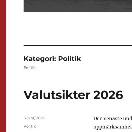
Kategori:
Politik
Politik…
Valutsikter 2026
Publicerat
5 juni, 2026
Den senaste und
den
Kategorier
Politik
uppmärksamhet 