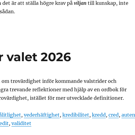
h det är att ställa högre krav på
viljan
till kunskap, inte
sådan.
r valet 2026
a om trovärdighet inför kommande valstrider och
gra trevande reflektioner med hjälp av en ordbok för
rovärdighet, istället för mer utvecklade definitioner.
ålitlighet
,
vederhäftighet
,
kredibilitet
,
kredd
,
cred
,
auten
edit
,
validitet